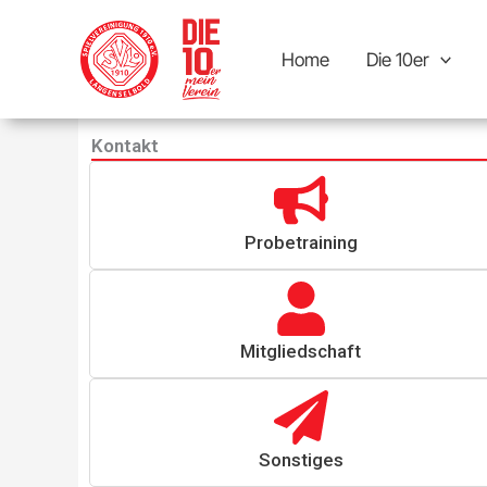
Inhalt
Zum
springen
Inhalt
Home
Die 10er
springen
Kontakt
Probetraining
Mitgliedschaft
Sonstiges