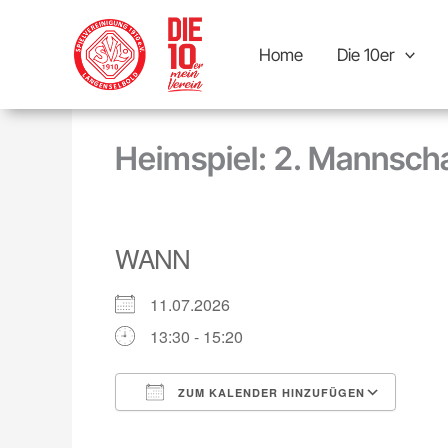
Inhalt
Zum
springen
Inhalt
Home
Die 10er
springen
Heimspiel: 2. Mannscha
WANN
11.07.2026
13:30 - 15:20
ZUM KALENDER HINZUFÜGEN
ICS herunterladen
Goog