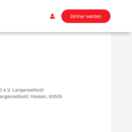
Zehner werden
0 e.V. Langenselbold
Langenselbold, Hessen, 63505
Office 365
Outlook Live