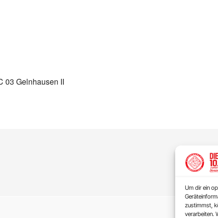
C 03 Gelnhausen II
Um dir ein op
Geräteinform
zustimmst, kö
verarbeiten. 