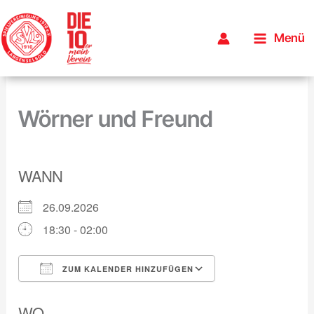
Inhalt
Zum
springen
Inhalt
Menü
Geburtstagsfeier Ralf
springen
Wörner und Freund
WANN
26.09.2026
18:30 - 02:00
ZUM KALENDER HINZUFÜGEN
ICS herunterladen
Google Kalender
WO