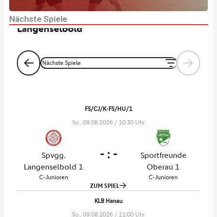
x
Nächste Spiele