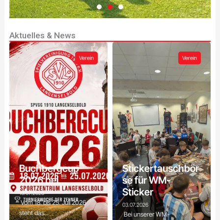
Aktuelles & News
Lust auf
Fußball?
Verein
Verein
Egal ob Anfänger
oder erfahrener
Spieler - bei uns
findest du das
richtige Team. Komm
zu einem
Probetraining vorbei!
Zum
Buchbergcup
Stickertauschbör
Probetraining
2026 bei...
se für WM-
Sticker
13.07.2026
Vom 18. bis 25. Juli 2026
03.07.2026
steht das...
Bei unserer WM-