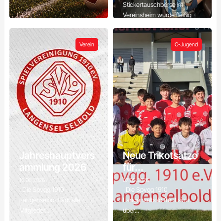
Stickertauschbörse im
Vereinsheim wurde fleißig
gesucht,...
Verein
C-Jugend
Jahreshauptvers
Neue Trikotsätze
ammlung 2026
für...
15.06.2026
07.05.2026
Die Spvgg 1910
Die Spvgg 1910
Langenselbold lädt alle
Langenselbold freut sich
Mitglieder...
über...