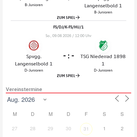
Vereinstermine
M
D
M
D
F
S
S
27
28
29
30
1
2
31