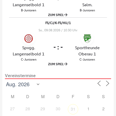
Vereinstermine
M
D
M
D
F
S
S
27
28
29
30
1
2
31