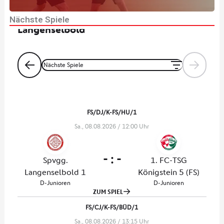
x
Nächste Spiele