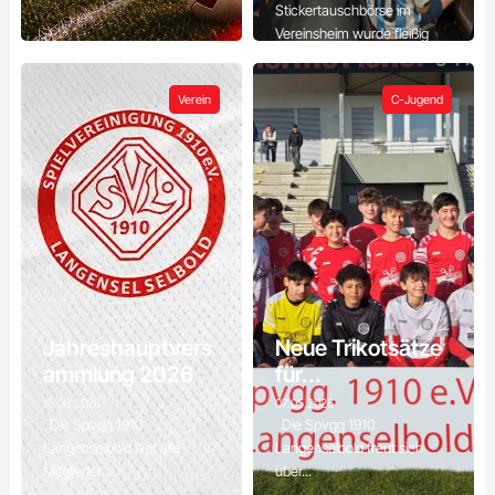
Stickertauschbörse im
Vereinsheim wurde fleißig
gesucht,...
Verein
C-Jugend
Jahreshauptvers
Neue Trikotsätze
ammlung 2026
für...
15.06.2026
07.05.2026
Die Spvgg 1910
Die Spvgg 1910
Langenselbold lädt alle
Langenselbold freut sich
Mitglieder...
über...