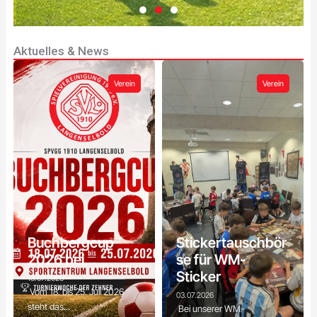
Aktuelles & News
Lust auf
Fußball?
Verein
Verein
Egal ob Anfänger
oder erfahrener
Spieler - bei uns
findest du das
richtige Team. Komm
zu einem
Probetraining vorbei!
Zum
Buchbergcup
Stickertauschbör
Probetraining
2026 bei...
se für WM-
Sticker
13.07.2026
Vom 18. bis 25. Juli 2026
03.07.2026
steht das...
Bei unserer WM-