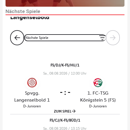
x
Nächste Spiele