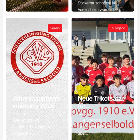
Stickertauschbörse im
Vereinsheim wurde fleißig
gesucht,...
Verein
C-Jugend
Jahreshauptvers
Neue Trikotsätze
ammlung 2026
für...
15.06.2026
07.05.2026
Die Spvgg 1910
Die Spvgg 1910
Langenselbold lädt alle
Langenselbold freut sich
Mitglieder...
über...