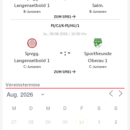
Vereinstermine
M
D
M
D
F
S
S
27
28
29
30
1
2
31