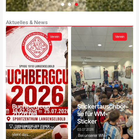
Aktuelles & News
Werte und
Leitbild
Verein
Verein
Deine Leidenschaft,
dein Verein!
Fußball mit Herz und
Haltung.
Erfahre
mehr
Buchbergcup
Stickertauschbör
2026 bei...
se für WM-
Sticker
13.07.2026
Vom 18. bis 25. Juli 2026
03.07.2026
steht das...
Bei unserer WM-