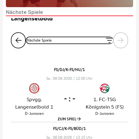
x
Nächste Spiele