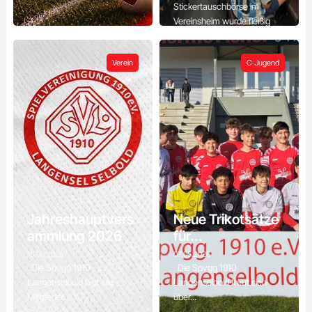
Stickertauschbörse im
Vereinsheim wurde fleißig
gesucht,...
Verein
C-Jugend
Jahreshauptvers
Neue Trikotsätze
ammlung 2026
für...
15.06.2026
07.05.2026
Die Spvgg 1910
Die Spvgg 1910
Langenselbold lädt alle
Langenselbold freut sich
Mitglieder...
über...