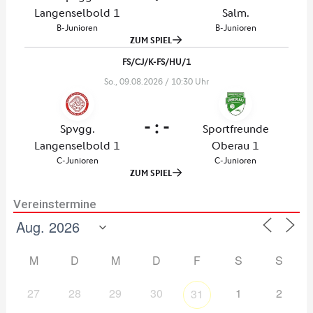
Vereinstermine
M
D
M
D
F
S
S
27
28
29
30
1
2
31