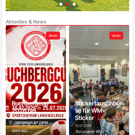
Aktuelles & News
Lust auf
Fußball?
Verein
Verein
Egal ob Anfänger
oder erfahrener
Spieler - bei uns
findest du das
richtige Team. Komm
zu einem
Probetraining vorbei!
Zum
Buchbergcup
Stickertauschbör
Probetraining
2026 bei...
se für WM-
Sticker
13.07.2026
Vom 18. bis 25. Juli 2026
03.07.2026
steht das...
Bei unserer WM-