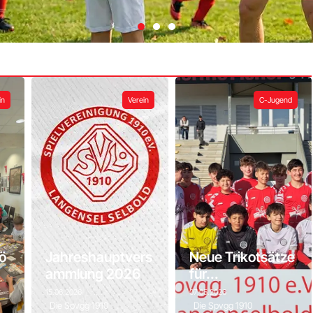
in
Verein
C-Jugend
i uns
m
ö
Jahreshauptvers
Neue Trikotsätze
ammlung 2026
für...
15.06.2026
07.05.2026
Die Spvgg 1910
Die Spvgg 1910