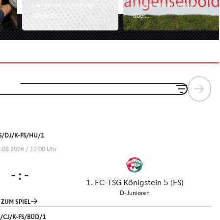
Langenselbold lädt alle
Langenselbold freut sich
Mitglieder...
über...
Weitere News